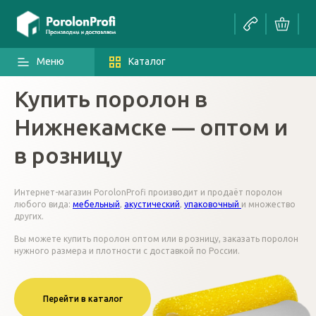
Меню
Каталог
Купить поролон в
Нижнекамске — оптом и
в розницу
Интернет-магазин PorolonProfi производит и продаёт поролон
любого вида:
мебельный
,
акустический
,
упаковочный
и множество
других.
Вы можете купить поролон оптом или в розницу, заказать поролон
нужного размера и плотности с доставкой по России.
Перейти в каталог