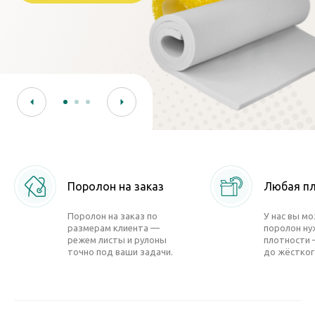
Поролон на заказ
Любая п
Поролон на заказ по
У нас вы м
размерам клиента —
поролон ну
режем листы и рулоны
плотности 
точно под ваши задачи.
до жёстког